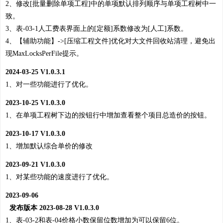
2、修改[批量删除单项工程]中的单项默认排列顺序与单项工程树中一
致。
3、表-03-1人工费表界面上的[定额]系数修改为[人工]系数。
4、【辅助功能】->[压缩工程文件]优化对大文件回收站清理，避免出
现MaxLocksPerFile提示。
2024-03-25
V1.0.3.1
1、对一些功能进行了优化。
2023-10-25 V1.0.3.0
1、在单项工程树下边的按钮行中增加查看整个项目总造价的按钮。
2023-10-17
V1.0.3.0
1、增加默认综合单价的修改
2023-09-21
V1.0.3.0
1、对某些功能的速度进行了优化。
2023-09-06
发布版本 2023-08-28 V1.0.3.0
1、表-03-2和表-04价格小数保留位数增加为可以保留6位。