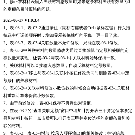
1、修正在材料表输入关联材料总数量时如果这条材料关联有数量为0
的定额条目时报错的问题。
2025-06-17 V1.0.3.4
1、表-03-1、表-03-2通过按住（鼠标右键或者Ctrl+鼠标左键）行头拖
拽选中行调整顺序时，增加显示被拖拽行的图像，更一目了然。
2、表-03-3、表-03-4关联数量不允许修改，只能在表-03-1修改。
3、表-03-2中关联材料的数量修改为通过直接编辑与定额相关联的定
额数量来实现，让表-03-2与表-03-1中关联材料始终保持一致。
4、关联材料可以直接输入总数量，自动反算材料定额数量。
5、表-03-2中[移去与表-03-1关联]小按钮修改为同时删除表-03-1中定
额条目的关联材料。
6、表-03-2中关联材料修改小数位数的时候会自动根据表-03-1关联材
料重新计算来保留小数位数。
7、由于前述修改，表-03-1保存不再弹出对话框。
8、在表-03-2的“查看关联定额”窗口中增加【打开表三甲并定位本条定
额和材料】按钮，点击后可以打开表三甲并定位选择的定额条目和关
联的材料。
9、表-03-3、表-03-4增加[按录入顺序输出]的相关修改：控制信息、