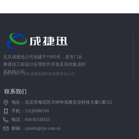
北京成捷迅公司创建于1995年，是专门从
事通信工程设计应用软件开发及系统集成的
高科技公司。
版权所有 ©
北京成捷迅通科技有限责任公司
联系我们
地址：
北京市海淀区大钟寺东路京仪科技大厦C座312
手机：
13126506310
电话：
010-82118315
邮箱：
cjxinfo@cjx.com.cn