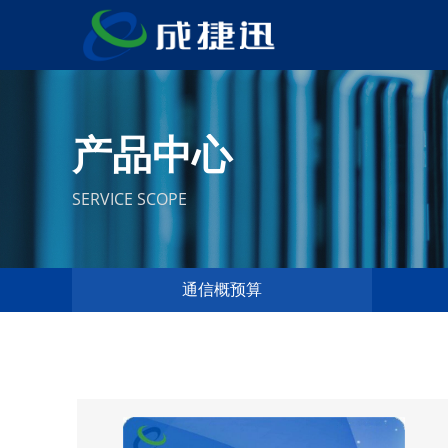
产品中心
SERVICE SCOPE
通信概预算