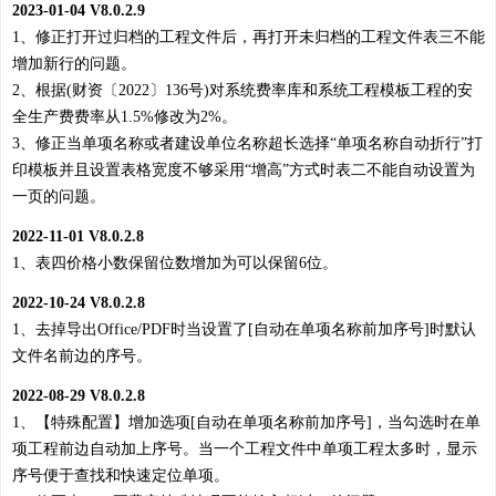
2023-01-04 V8.0.2.9
1、修正打开过归档的工程文件后，再打开未归档的工程文件表三不能
增加新行的问题。
2、根据(财资〔2022〕136号)对系统费率库和系统工程模板工程的安
全生产费费率从1.5%修改为2%。
3、修正当单项名称或者建设单位名称超长选择“单项名称自动折行”打
印模板并且设置表格宽度不够采用“增高”方式时表二不能自动设置为
一页的问题。
2022-11-01 V8.0.2.8
1、表四价格小数保留位数增加为可以保留6位。
2022-10-24 V8.0.2.8
1、去掉导出Office/PDF时当设置了[自动在单项名称前加序号]时默认
文件名前边的序号。
2022-08-29 V8.0.2.8
1、【特殊配置】增加选项[自动在单项名称前加序号]，当勾选时在单
项工程前边自动加上序号。当一个工程文件中单项工程太多时，显示
序号便于查找和快速定位单项。