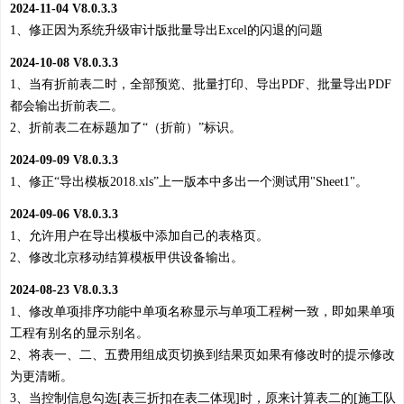
2024-11-04 V8.0.3.3
1、修正因为系统升级审计版批量导出Excel的闪退的问题
2024-10-08 V8.0.3.3
1、当有折前表二时，全部预览、批量打印、导出PDF、批量导出PDF
都会输出折前表二。
2、折前表二在标题加了“（折前）”标识。
2024-09-09 V8.0.3.3
1、修正“导出模板2018.xls”上一版本中多出一个测试用"Sheet1"。
2024-09-06 V8.0.3.3
1、允许用户在导出模板中添加自己的表格页。
2、修改北京移动结算模板甲供设备输出。
2024-08-23 V8.0.3.3
1、修改单项排序功能中单项名称显示与单项工程树一致，即如果单项
工程有别名的显示别名。
2、将表一、二、五费用组成页切换到结果页如果有修改时的提示修改
为更清晰。
3、当控制信息勾选[表三折扣在表二体现]时，原来计算表二的[施工队