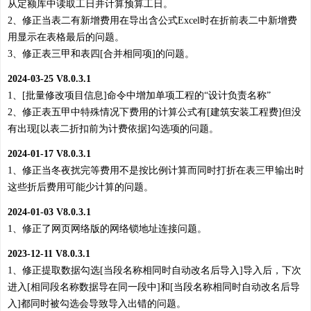
从定额库中读取工日并计算预算工日。
2、修正当表二有新增费用在导出含公式Excel时在折前表二中新增费
用显示在表格最后的问题。
3、修正表三甲和表四[合并相同项]的问题。
2024-03-25 V8.0.3.1
1、[批量修改项目信息]命令中增加单项工程的“设计负责名称”
2、修正表五甲中特殊情况下费用的计算公式有[建筑安装工程费]但没
有出现[以表二折扣前为计费依据]勾选项的问题。
2024-01-17 V8.0.3.1
1、修正当冬夜扰完等费用不是按比例计算而同时打折在表三甲输出时
这些折后费用可能少计算的问题。
2024-01-03 V8.0.3.1
1、修正了网页网络版的网络锁地址连接问题。
2023-12-11 V8.0.3.1
1、修正提取数据勾选[当段名称相同时自动改名后导入]导入后，下次
进入[相同段名称数据导在同一段中]和[当段名称相同时自动改名后导
入]都同时被勾选会导致导入出错的问题。