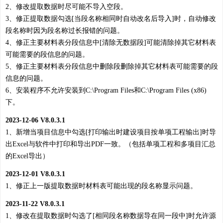
2、修改提取数据时尽可能不导入空段。
3、修正提取数据勾选[当段名称相同时自动改名后导入]时，自动修改
段名称时因为段名称过长报错的问题。
4、修正主要材料表分段信息中[清除无数据段]可能清除掉其它材料表
可能需要的段信息的问题。
5、修正主要材料表分段信息中删除段删除掉其它材料表可能需要的段
信息的问题。
6、安装程序不允许安装到C:\Program Files和C:\Program Files (x86)
下。
2023-12-06 V8.0.3.1
1、新增当项目信息中勾选[打印输出时建设项目按单项工程输出]时导
出Excel与软件中打印和导出PDF一致。（包括单项工程和多项目汇总
的Excel导出）
2023-12-01 V8.0.3.1
1、修正上一版提取数据时材料表可能出现的段名称显示问题。
2023-11-22 V8.0.3.1
1、修改在提取数据时勾选了[相同段名称数据导在同一段中]时允许源