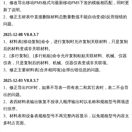
1、修改导出移动PMS格式与最新移动PMS下发的模板相匹配，同时更
新了说明。
2、修正主材表中直接删除材料总数量数值不能自动变成0反而报错的
问题。
2025-12-08 V8.0.3.7
1、材料表[移动复制]命令，进行复制时允许复制关联材料，只是复制
后的材料变成非关联材料。
2、[多行复制]、[多行粘贴]命令允许复制粘贴关联材料、机械、仪器
仪表，只是复制后的材料、机械、仪器仪表变成非关联项。
3、修正主要材料表[合并相同项]会弹出错信息的问题。
2025-12-03 V8.0.3.7
1、修正导出PDF时，如果不导表一而有表二和其它表时，表二不会导
出的问题。
2、表四材料表输出恢复不按录入顺序输出时以名称和规格型号两项进
行排序。
3、材料表和设备表规格型号不再完整内容显示，以免规格型号内容太
多时占页面。