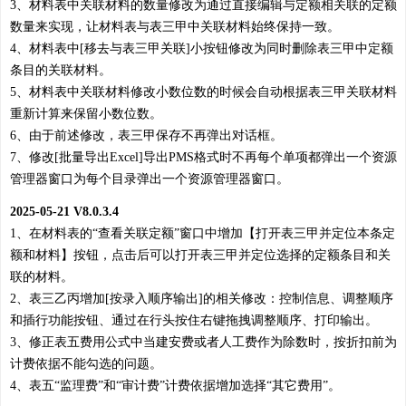
3、材料表中关联材料的数量修改为通过直接编辑与定额相关联的定额
数量来实现，让材料表与表三甲中关联材料始终保持一致。
4、材料表中[移去与表三甲关联]小按钮修改为同时删除表三甲中定额
条目的关联材料。
5、材料表中关联材料修改小数位数的时候会自动根据表三甲关联材料
重新计算来保留小数位数。
6、由于前述修改，表三甲保存不再弹出对话框。
7、修改[批量导出Excel]导出PMS格式时不再每个单项都弹出一个资源
管理器窗口为每个目录弹出一个资源管理器窗口。
2025-05-21 V8.0.3.4
1、在材料表的“查看关联定额”窗口中增加【打开表三甲并定位本条定
额和材料】按钮，点击后可以打开表三甲并定位选择的定额条目和关
联的材料。
2、表三乙丙增加[按录入顺序输出]的相关修改：控制信息、调整顺序
和插行功能按钮、通过在行头按住右键拖拽调整顺序、打印输出。
3、修正表五费用公式中当建安费或者人工费作为除数时，按折扣前为
计费依据不能勾选的问题。
4、表五“监理费”和“审计费”计费依据增加选择“其它费用”。