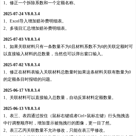
1、修正一个拆除系数和一个定额名称。
2025-07-24 V8.0.3.4
1、Excel导入增加赔补费明细表。
2、多项目汇总增加赔补费明细表。
2025-07-03 V8.0.3.4
1、如果关联材料只有一条数量不为0且材料系数不为0的关联定额时可
以直接输入材料的总数量，当然也可以弹出窗口输入。
2025-07-02 V8.0.3.4
1、修正在材料表输入关联材料总数量时如果这条材料关联有数量为0
的定额条目时报错的问题。
2025-06-17 V8.0.3.4
1、关联材料可以直接输入总数量，自动反算材料定额数量。
2025-06-13 V8.0.3.4
1、表三、表四通过按住（鼠标右键或者Ctrl+鼠标左键）行头拖拽选
中行调整顺序时，增加显示被拖拽行的图像，更一目了然。
2、表三乙丙关联数量不允许修改，只能在表三甲修改。