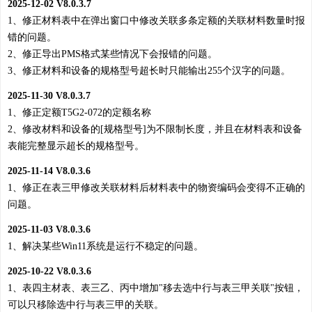
2025-12-02 V8.0.3.7
1、修正材料表中在弹出窗口中修改关联多条定额的关联材料数量时报
错的问题。
2、修正导出PMS格式某些情况下会报错的问题。
3、修正材料和设备的规格型号超长时只能输出255个汉字的问题。
2025-11-30 V8.0.3.7
1、修正定额T5G2-072的定额名称
2、修改材料和设备的[规格型号]为不限制长度，并且在材料表和设备
表能完整显示超长的规格型号。
2025-11-14 V8.0.3.6
1、修正在表三甲修改关联材料后材料表中的物资编码会变得不正确的
问题。
2025-11-03 V8.0.3.6
1、解决某些Win11系统是运行不稳定的问题。
2025-10-22 V8.0.3.6
1、表四主材表、表三乙、丙中增加"移去选中行与表三甲关联"按钮，
可以只移除选中行与表三甲的关联。