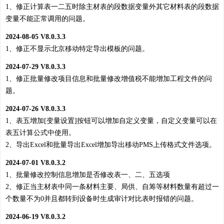
1、修正计算表一二五时除主材表的段数据变量外其它材料表的段数据
变量不能正常调用的问题。
2024-08-05 V8.0.3.3
1、修正不显示北京移动特定导出模板的问题。
2024-07-29 V8.0.3.3
1、修正批量修改项目信息和批量修改增值税不能增加工程文件的问
题。
2024-07-26 V8.0.3.3
1、表五增加[变量设置]按钮可以增加自定义变量，自定义变量可以在
表五计算公式中使用。
2、导出Excel和批量导出Excel增加导出移动PMS上传格式文件选项。
2024-07-01 V8.0.3.2
1、批量修改控制信息增加是否修改表一、二、五选项
2、修正当主材表中同一条材料主要、局供、自筹等材料数量有超过一
个数量不为0并且都转到设备时生成审计对比表时报错的问题。
2024-06-19 V8.0.3.2