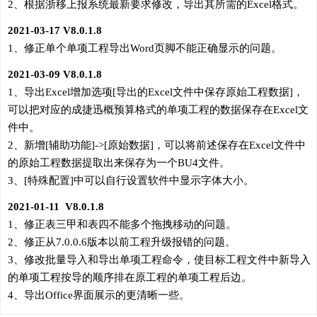
2
、根据浙移上报系统最新要求修改，导出其所需的Excel格式。
2021-03-17 V8.0.1.8
1
、修正单个单项工程导出Word页脚不能正确显示的问题。
2021-03-09 V8.0.1.8
1
、导出Excel增加选项[导出的Excel文件中保存原始工程数据]，
可以把对应的成捷迅概预算格式的单项工程的数据保存在Excel文
件中。
2
、新增[辅助功能]->[原始数据]，可以将前述保存在Excel文件中
的原始工程数据提取出来保存为一个BU4文件。
3
、[特殊配置]中可以自行设置软件中显示字体大小。
2021-01-11 V8.0.1.8
1
、修正表三甲和表四不能多个拖拽移动的问题。
2
、修正从7.0.0.6版本以前工程升级报错的问题。
3
、修改批量导入和导出单项工程命令，使目标工程文件中新导入
的单项工程按导的顺序排在原工程的单项工程后边。
4
、导出Office界面展示的更清晰一些。